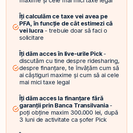
maxime și cele mai mici taxe legal
Îți calculăm ce taxe vei avea pe
PFA, în funcție de cât estimezi că
vei lucra
- trebuie doar să faci o
solicitare
Îți dăm acces în live-urile Pick
-
discutăm cu tine despre ridesharing,
despre finanțare, te învățăm cum să
ai câștiguri maxime și cum să ai cele
mai mici taxe legal
Îți dăm acces la finanțare fără
garanții prin Banca Transilvania
-
poți obține maxim 300.000 lei, după
3 luni de activitate ca șofer Pick