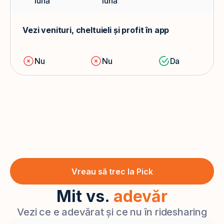
lună
lună
Vezi venituri, cheltuieli și profit în app
Nu
Nu
Da
Vreau să trec la Pick
Mit vs.
adevăr
Vezi ce e adevărat și ce nu în ridesharing