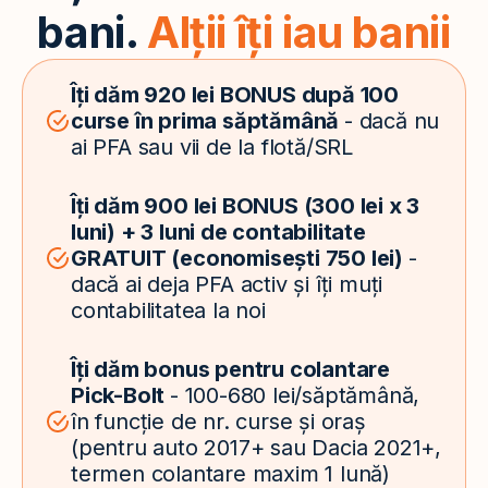
bani.
Alții îți iau banii
Îți dăm 920 lei BONUS după 100
curse în prima săptămână
- dacă nu
ai PFA sau vii de la flotă/SRL
Îți dăm 900 lei BONUS (300 lei x 3
luni) + 3 luni de contabilitate
GRATUIT (economisești 750 lei)
-
dacă ai deja PFA activ și îți muți
contabilitatea la noi
Îți dăm bonus pentru colantare
Pick-Bolt
- 100-680 lei/săptămână,
în funcție de nr. curse și oraș
(pentru auto 2017+ sau Dacia 2021+,
termen colantare maxim 1 lună)