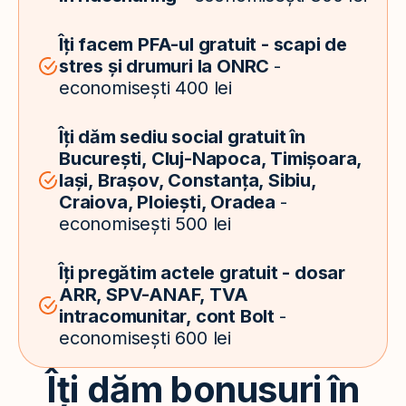
Îți facem PFA-ul gratuit - scapi de
stres și drumuri la ONRC
-
economisești 400 lei
Îți dăm sediu social gratuit în
București, Cluj-Napoca, Timișoara,
Iași, Brașov, Constanța, Sibiu,
Craiova, Ploiești, Oradea
-
economisești 500 lei
Îți pregătim actele gratuit - dosar
ARR, SPV-ANAF, TVA
intracomunitar, cont Bolt
-
economisești 600 lei
Îți dăm bonusuri în