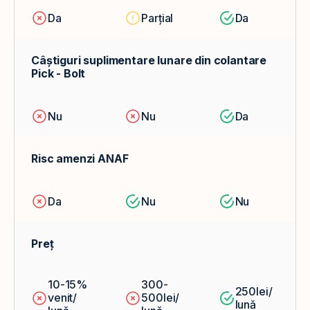
Da
Parțial
Da
Câștiguri suplimentare lunare din colantare
Pick - Bolt
Nu
Nu
Da
Risc amenzi ANAF
Da
Nu
Nu
Preț
10-15%
300-
250lei/
venit/
500lei/
lună