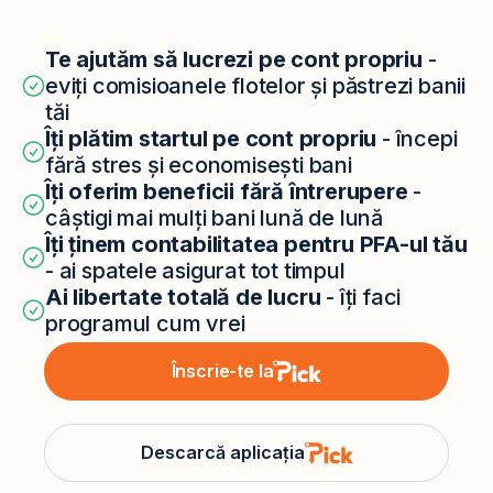
Te ajutăm să lucrezi pe cont propriu
-
eviți comisioanele flotelor și păstrezi banii
tăi
Îți plătim startul pe cont propriu
- începi
fără stres și economisești bani
Îți oferim beneficii fără întrerupere
-
câștigi mai mulți bani lună de lună
Îți ținem contabilitatea pentru PFA-ul tău
- ai spatele asigurat tot timpul
Ai libertate totală de lucru
- îți faci
programul cum vrei
Înscrie-te la
Descarcă aplicația