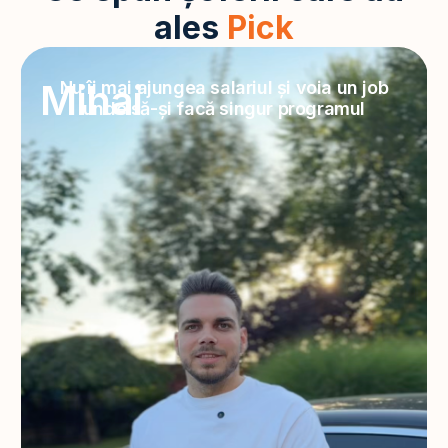
ales
Pick
Mihai
Nu îi mai ajungea salariul și voia un job
unde să-și facă singur programul