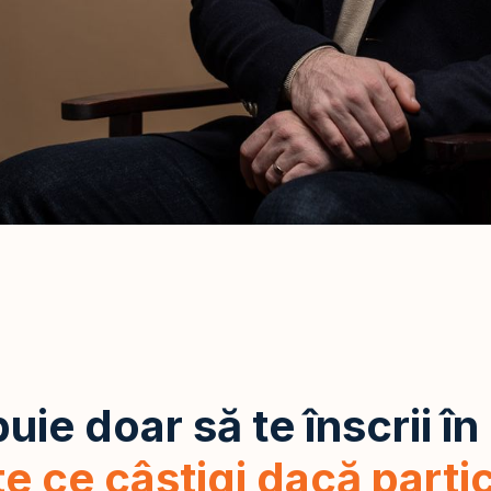
uie doar să te înscrii în 
te ce câștigi dacă partic