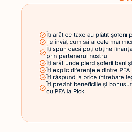
Îți arăt ce taxe au plătit șoferi
Te învăț cum să ai cele mai mic
Îți spun dacă poți obține finanț
prin partenerul nostru
Îți arăt unde pierd șoferii bani ș
Îți explic diferențele dintre PFA
Îți răspund la orice întrebare l
Îți prezint beneficiile și bonusur
cu PFA la Pick