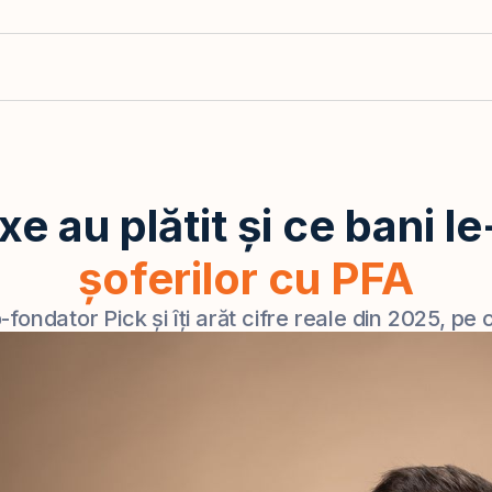
xe au plătit și ce bani 
șoferilor cu PFA
ondator Pick și îți arăt cifre reale din 2025, pe 