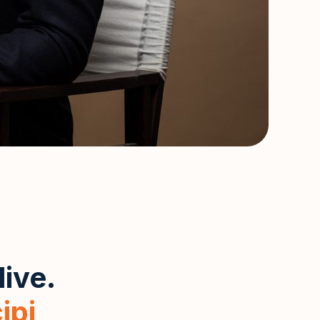
live.
ipi