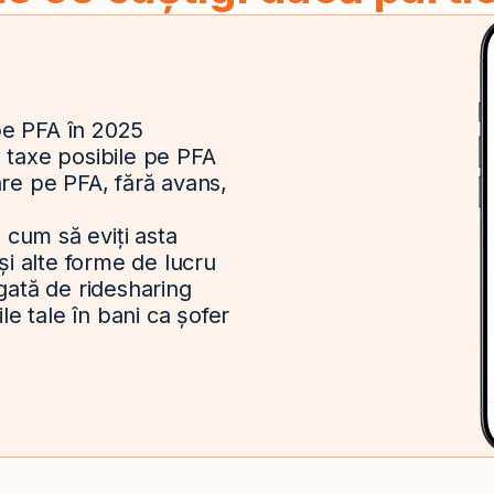
i pe PFA în 2025
i taxe posibile pe PFA
are pe PFA, fără avans,
i cum să eviți asta
 și alte forme de lucru
egată de ridesharing
ile tale în bani ca șofer