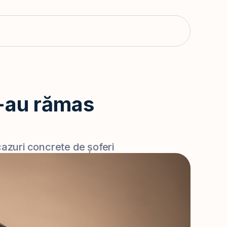
le-au rămas
cazuri concrete de șoferi