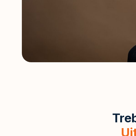
Treb
Ui