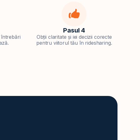
Pasul 4
 întrebări
Obții claritate și iei decizii corecte
ează.
pentru viitorul tău în ridesharing.